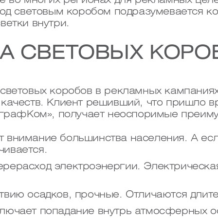
е во многих регионах для рекламных целе
Под световым коробом подразумевается к
ветки внутри.
А СВЕТОВЫХ КОРО
световых коробов в рекламных кампаниях
качеств. Клиент решивший, что пришло вр
играфКом», получает неоспоримые преиму
т внимание большинства населения. А ес
чивается.
ерерасход электроэнергии. Электрическа
твию осадков, прочные. Отличаются длит
ключает попадание внутрь атмосферных о