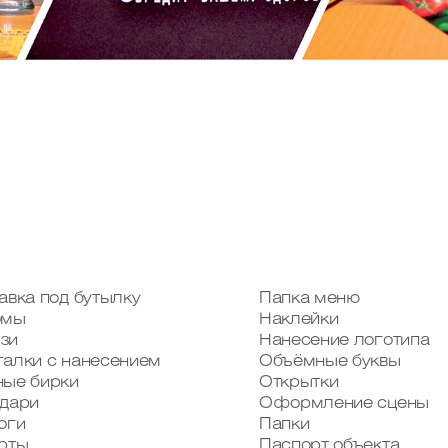
авка под бутылку
Папка меню
омы
Наклейки
зи
Нанесение логотипа
алки с нанесением
Объёмные буквы
ые бирки
Открытки
дари
Оформление сцены
оги
Папки
рты
Паспорт объекта