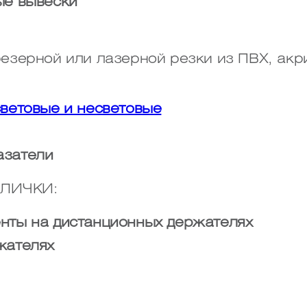
ые вывески
зерной или лазерной резки из ПВХ, акри
световые и несветовые
азатели
БЛИЧКИ:
нты на дистанционных держателях
жателях