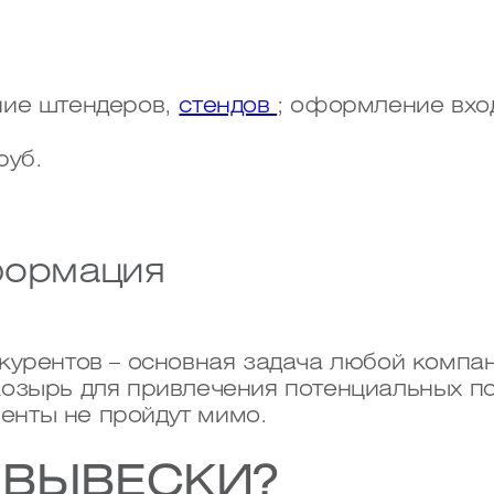
ние штендеров,
стендов
; оформление вхо
руб.
формация
курентов – основная задача любой компан
озырь для привлечения потенциальных по
иенты не пройдут мимо.
 ВЫВЕСКИ?