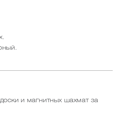
х.
рный.
доски и магнитных шахмат за